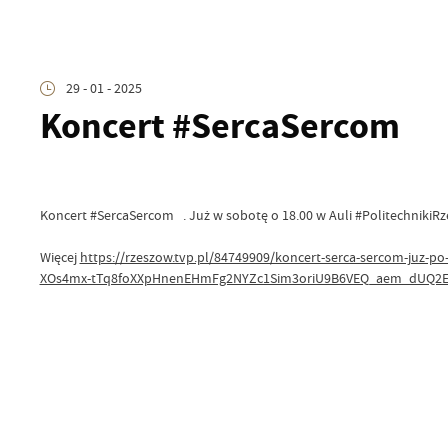
29 - 01 - 2025
Koncert #SercaSercom
Koncert #SercaSercom . Już w sobotę o 18.00 w Auli #PolitechnikiRze
Więcej
https://rzeszow.tvp.pl/84749909/koncert-serca-sercom-juz
XOs4mx-tTq8foXXpHnenEHmFg2NYZc1Sim3oriU9B6VEQ_aem_dUQ2E