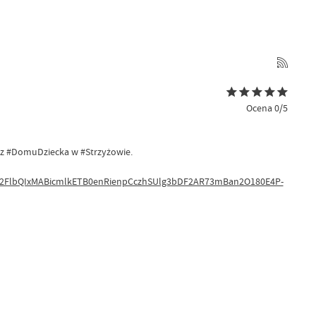
Ocena 0/5
ci z #DomuDziecka w #Strzyżowie.
leHRuA2FlbQIxMABicmlkETB0enRienpCczhSUlg3bDF2AR73mBan2O180E4P-