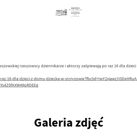
szowskiej rzeszowscy dziennikarze i aktorzy zaśpiewają po raz 16 dla dzie
-po-raz-16-dla-dzieci-z-domu-dziecka-w-strzyzowie?fbclid=IwY2xjawLYiSl
Ys4Z0fAXW49pRDEEg
Galeria zdjęć